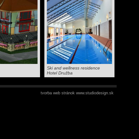
Ski and wellness residence
Hotel Družba
tvorba web stránok www.studiodesign.sk