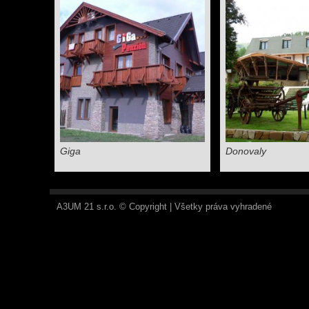
Giga
Donovaly
A3UM 21 s.r.o. © Copyright | Všetky práva vyhradené