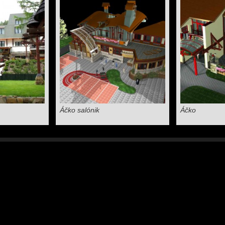
Áčko salónik
Áčko