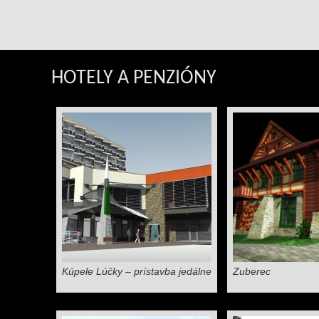
HOTELY A PENZIÓNY
Kúpele Lúčky – prístavba jedálne
Zuberec